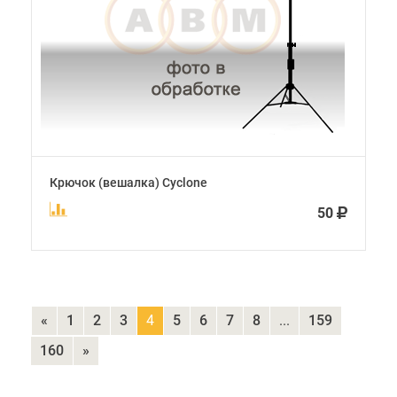
Крючок (вешалка) Cyclone
50
«
1
2
3
4
5
6
7
8
...
159
160
»