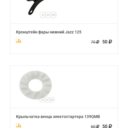
Кронштейн фары нижний Jazz 125
50
70
Крыльчатка венца электостартера 139QMB
50
60