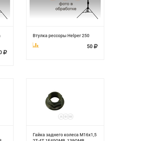
а
Втулка рессоры Helper 250
50
0
Гайка заднего колеса М16х1,5
B
2Т-4Т 1E40QMB, 139QMB,