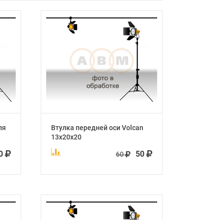
ля
Втулка передней оси Volcan
13x20x20
0
50
60