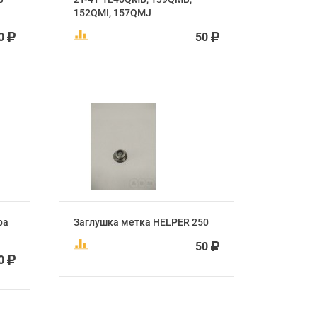
152QMI, 157QMJ
0
50
ра
Заглушка метка HELPER 250
50
0