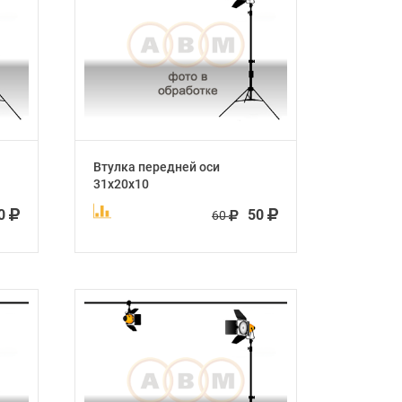
Втулка передней оси
31х20х10
0
50
60