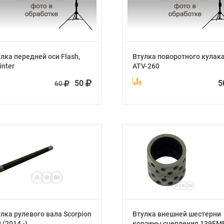
лка передней оси Flash,
Втулка поворотного кулак
inter
ATV-260
50
5
60
лка рулевого вала Scorpion
Втулка внешней шестерни
 (2014 -)
корзины сцепления 139FM