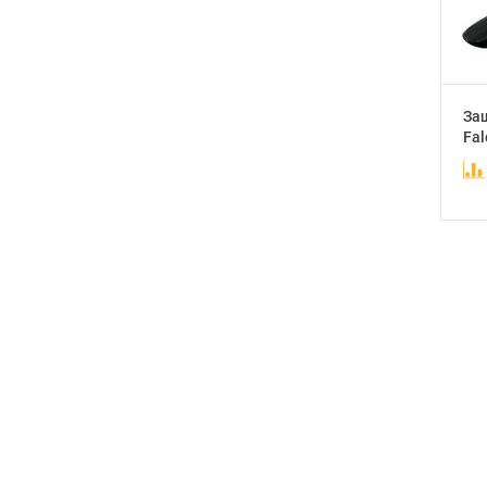
За
Fal