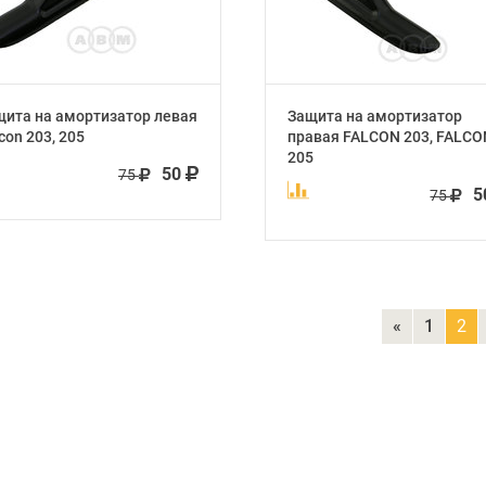
щита на амортизатор левая
Защита на амортизатор
con 203, 205
правая FALCON 203, FALCO
205
50
75
5
75
«
1
2