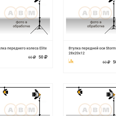
лка переднего колеса Elite
Втулка передней оси Storm
28x20x12
50
60
5
60