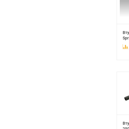
Вту
Spr
Вту
250