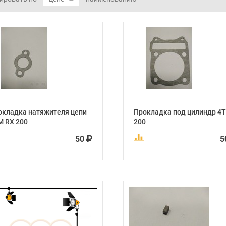
окладка натяжителя цепи
Прокладка под цилиндр 4Т
М RX 200
200
50
5