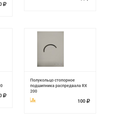
0
Полукольцо стопорное
00
подшипника распредвала RX
200
00
100