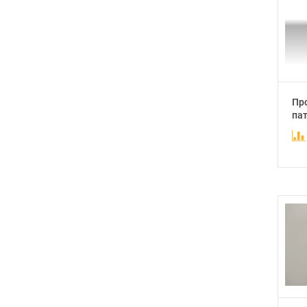
Пр
пат