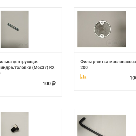
илька центрующая
Фильтр-сетка маслонасоса
индра/головки (М6х37) RX
200
0
1
100