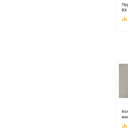
Пр
RX 
Ко
ма