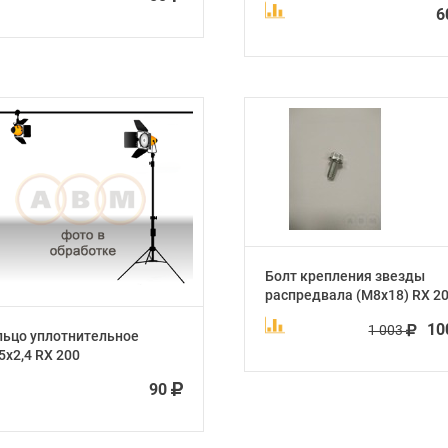
6
Болт крепления звезды
распредвала (М8х18) RX 2
1
1 003
льцо уплотнительное
5х2,4 RX 200
90