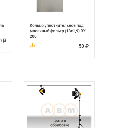
ла
Кольцо уплотнительное под
масляный фильтр (13х1,9) RX
200
0
50