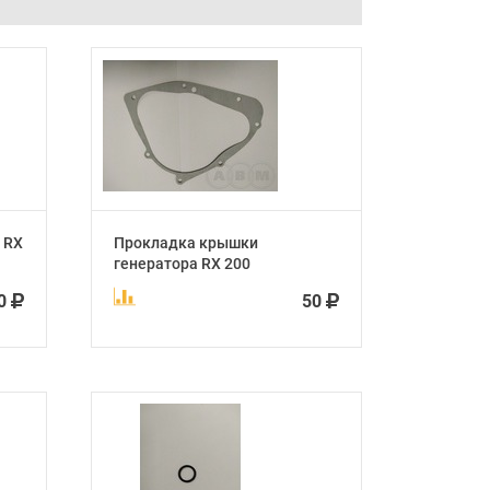
 RX
Прокладка крышки
генератора RX 200
0
50