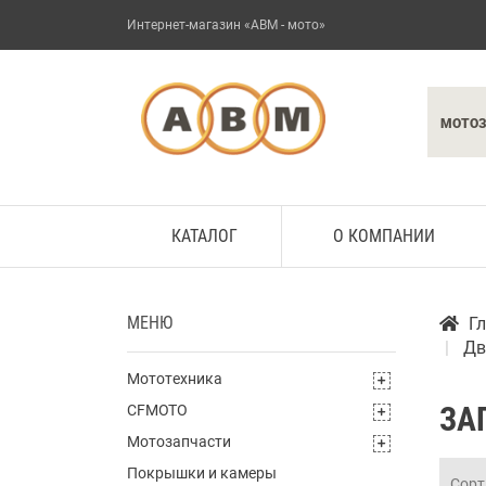
Интернет-магазин «АВМ - мото»
МОТО
КАТАЛОГ
О КОМПАНИИ
МЕНЮ
Г
Дв
Мототехника
ЗА
CFMOTO
Мотозапчасти
Покрышки и камеры
Сорт