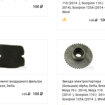
110 (2014 -), Scorpion 110 (-
100
2014), Scorpion 125А (2014 -
Wind
1
120
емент воздушного фильтра
Звезда электростартера
eze, Delta
(большая) Alpha, Delta, Bre
Ninja 70 (- 2014), Ninja 110
100
120
(2014 -), Scorpion 110 (- 2014
Scorpion 125А (2014 -), Wind