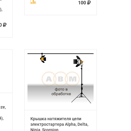
100
),
00
eze,
),
Крышка натяжителя цепи
электростартера Alpha, Delta,
Ninja, Scorpion