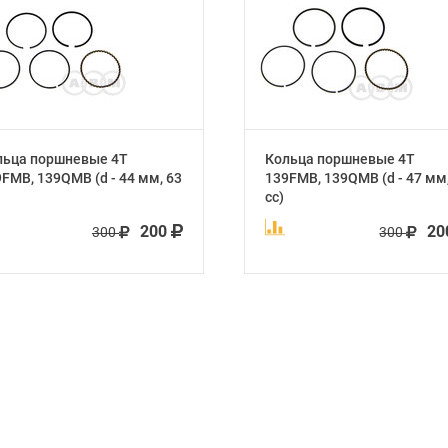
льца поршневые 4Т
Кольца поршневые 4Т
FMB, 139QMB (d - 44 мм, 63
139FMB, 139QMB (d - 47 мм,
сс)
200
2
300
300