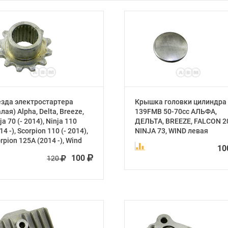
езда электростартера
Крышка головки цилиндра
лая) Alpha, Delta, Breeze,
139FMB 50-70cc АЛЬФА,
ja 70 (- 2014), Ninja 110
ДЕЛЬТА, BREEZE, FALCON 2
14 -), Scorpion 110 (- 2014),
NINJA 73, WIND левая
rpion 125А (2014 -), Wind
1
100
120