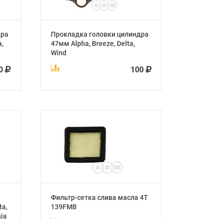
дра
Прокладка головки цилиндра
,
47мм Alpha, Breeze, Delta,
Wind
00
100
Фильтр-сетка слива масла 4Т
ta,
139FMB
nja