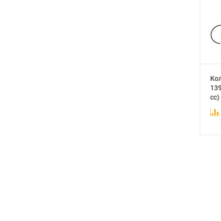
Ко
139
cc)