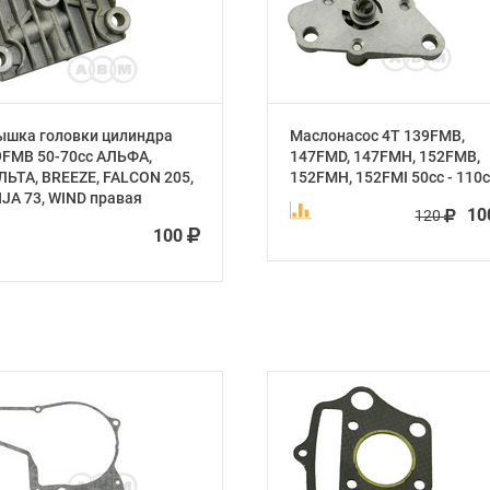
ышка головки цилиндра
Маслонасос 4Т 139FMB,
9FMB 50-70cc АЛЬФА,
147FMD, 147FMH, 152FMB,
ЬТА, BREEZE, FALCON 205,
152FMH, 152FMI 50cc - 110с
JA 73, WIND правая
1
120
100