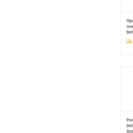
Пр
ген
Del
Рол
Del
Sco