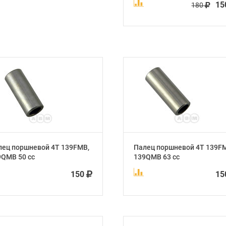
1
180
лец поршневой 4Т 139FMB,
Палец поршневой 4Т 139F
9QMB 50 сс
139QMB 63 сс
150
1