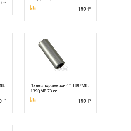
50
150
MB,
Палец поршневой 4Т 139FMB,
139QMB 73 сс
50
150