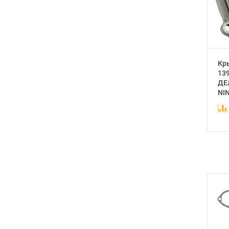
Кр
13
ДЕЛ
NIN