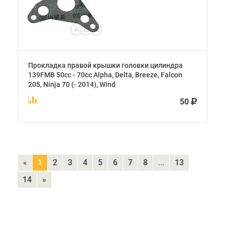
Прокладка правой крышки головки цилиндра
139FMB 50cc - 70cc Alpha, Delta, Breeze, Falcon
205, Ninja 70 (- 2014), Wind
50
«
1
2
3
4
5
6
7
8
...
13
14
»