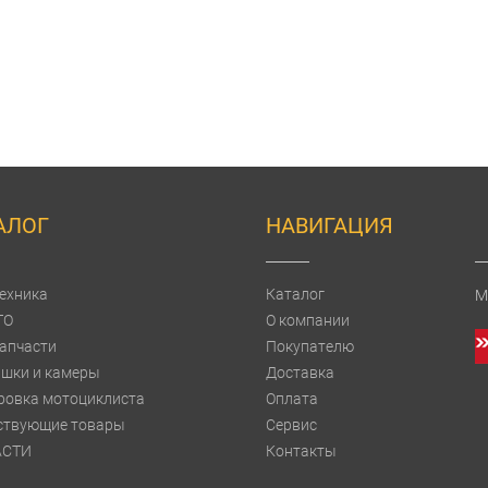
АЛОГ
НАВИГАЦИЯ
ехника
Каталог
М
TO
О компании
апчасти
Покупателю
шки и камеры
Доставка
ровка мотоциклиста
Оплата
ствующие товары
Сервис
АСТИ
Контакты