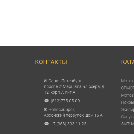
КОНТАКТЫ
КАТ
✉ Санкт-Петербург,
Мотот
проспект Маршала Блюхера, д.
CFMO
12, корп.7, лит.А
Мотоз
☎ (812)775-05-00
Покры
✉ Новосибирск,
Экипи
Архонский переулок, дом 15 А
Сопут
☎ +7 (383) 303-11-23
ЗАПЧ