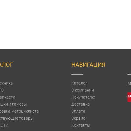
АЛОГ
НАВИГАЦИЯ
ехника
Каталог
М
TO
О компании
апчасти
Покупателю
шки и камеры
Доставка
ровка мотоциклиста
Оплата
ствующие товары
Сервис
АСТИ
Контакты