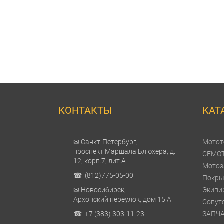
КОНТАКТЫ
КАТ
✉ Санкт-Петербург,
Мотот
проспект Маршала Блюхера, д.
CFMO
12, корп.7, лит.А
Мотоз
☎ (812)775-05-00
Покры
✉ Новосибирск,
Экипи
Архонский переулок, дом 15 А
Сопут
☎ +7 (383) 303-11-23
ЗАПЧ