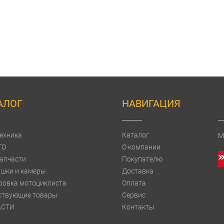
АЛОГ
НАВИГАЦИЯ
ехника
Каталог
М
TO
О компании
апчасти
Покупателю
шки и камеры
Доставка
ровка мотоциклиста
Оплата
ствующие товары
Сервис
АСТИ
Контакты