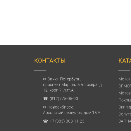
КОНТАКТЫ
КАТ
✉ Санкт-Петербург,
Мотот
проспект Маршала Блюхера, д.
CFMO
12, корп.7, лит.А
Мотоз
☎ (812)775-05-00
Покры
✉ Новосибирск,
Экипи
Архонский переулок, дом 15 А
Сопут
☎ +7 (383) 303-11-23
ЗАПЧ