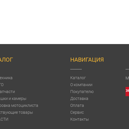
АЛОГ
НАВИГАЦИЯ
ехника
Каталог
М
TO
О компании
апчасти
Покупателю
шки и камеры
Доставка
ровка мотоциклиста
Оплата
ствующие товары
Сервис
АСТИ
Контакты