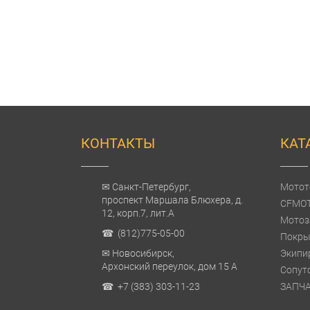
КОНТАКТЫ
КАТ
✉ Санкт-Петербург,
Мотот
проспект Маршала Блюхера, д.
CFMO
12, корп.7, лит.А
Мотоз
☎ (812)775-05-00
Покры
✉ Новосибирск,
Экипи
Архонский переулок, дом 15 А
Сопут
☎ +7 (383) 303-11-23
ЗАПЧ