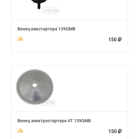
Венец кикстартера 139QMB
150
Венец электростартера 4Т 139QMB
150