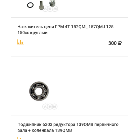
Натяжитель цепи ГРМ 4Т 152QMI, 157QMJ 125-
150сс круглый
300
Подшипник 6303 редуктора 139QMB первичного
вала + коленвала 139QMB