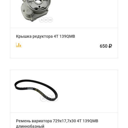
Крышка редуктора 4Т 139QMB
650
Ремень вариатора 729х17,7х30 4Т 139QMB
длиннобазный