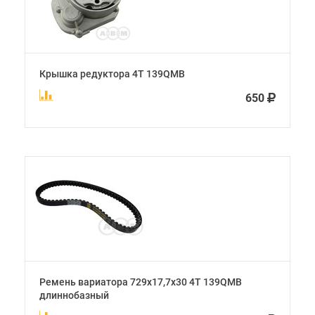
Крышка редуктора 4Т 139QMB
650
Ремень вариатора 729х17,7х30 4Т 139QMB
длиннобазный