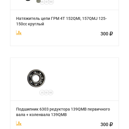
Натяжитель цепи ГРМ 4Т 152QMI, 157QMJ 125-
150сс круглый
300
Подшипник 6303 редуктора 139QMB первичного
вала + коленвала 139QMB
300